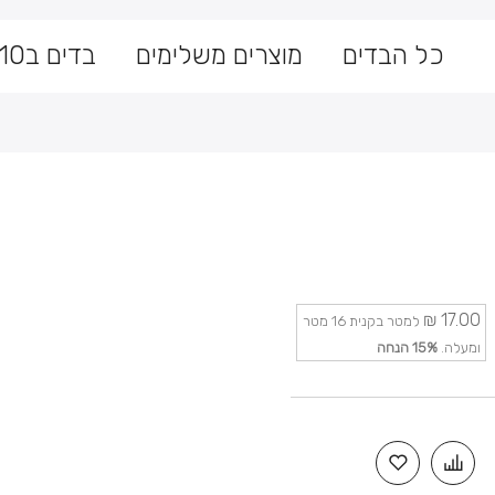
כל הבדים
מוצרים משלימים
בדים ב10 ש״ח
 not any images. Here is the current error message: Error valida
6 20:10:23 PDT.
17.00 ₪
למטר בקנית 16 מטר
ומעלה.
15%
הנחה