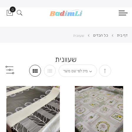
0
הסל ש
דף בית
כל הבדים
שעוונית
שעוונית
הגדר
מיון
בסדר
יורד