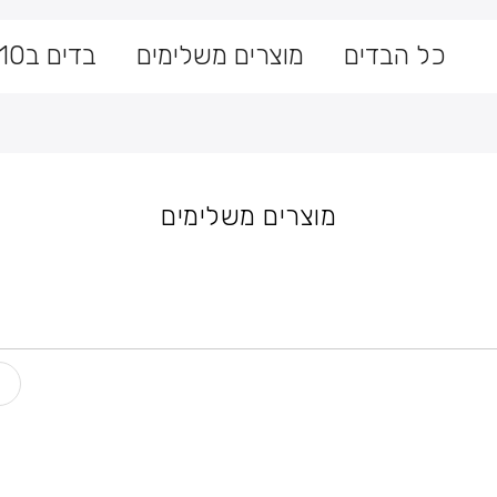
כל הבדים
מוצרים משלימים
בדים ב10 ש״ח
 not any images. Here is the current error message: Error valida
g-26 03:50:58 PDT.
מוצרים משלימים
רש