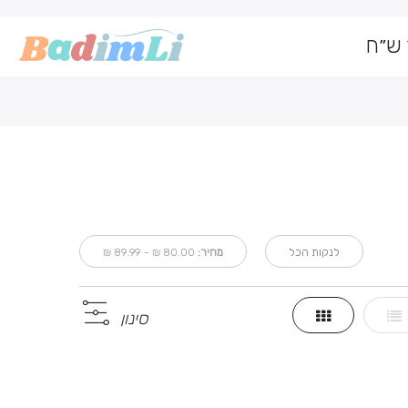
Can not get Instagram data or your instagram account have
Sep-25 09:46:38 PDT. The current time is Saturday, 08-Au
לנקות הכל
מחיר:
80.00 ₪ - 89.99 ₪
ימה
גריד
סינון
הצג
תצוגה
כ-